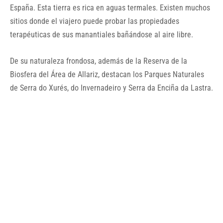
España. Esta tierra es rica en aguas termales. Existen muchos
sitios donde el viajero puede probar las propiedades
terapéuticas de sus manantiales bañándose al aire libre.
De su naturaleza frondosa, además de la Reserva de la
Biosfera del Área de Allariz, destacan los Parques Naturales
de Serra do Xurés, do Invernadeiro y Serra da Enciña da Lastra.
La Ribeira Sacra y la Vía de la Plata son algunas de las rutas
que descubren el patrimonio cultural de Ourense junto con los
conjuntos monumentales de localidades como Ribadavia.
Respecto a la gastronomía, sobresale el pulpo y las fiestas
gastronómicas dedicadas a este producto. La provincia
también es conocida por producir los vinos de la
Denominación de Origen Ribeiro.