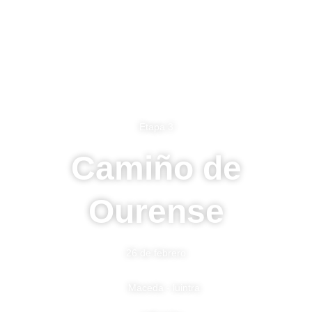
Etapa 3
Camiño de
Ourense
26 de febrero
Maceda - luintra