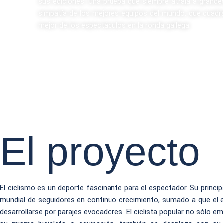
sus ediciones. Una prueba que siempre atraía a grande
simpatía de los mejores equipos del mundo, que cuadra
mejor de los espectáculos en la ronda gallega.
El proyecto
El ciclismo es un deporte fascinante para el espectador. Su principa
mundial de seguidores en continuo crecimiento, sumado a que el 
desarrollarse por parajes evocadores. El ciclista popular no sólo 