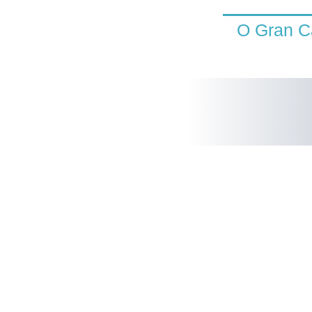
Ir
al
O Gran C
contenido