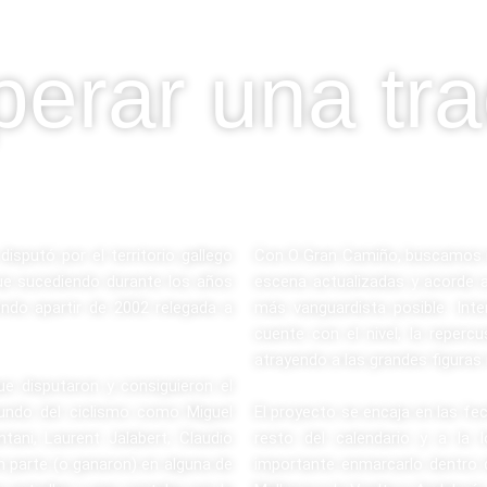
erar una tra
isputó por el territorio gallego
Con O Gran Camiño, buscamos re
fue sucediendo durante los años
escena actualizadas y acorde a
ndo apartir de 2002 relegada a
más vanguardista posible. In
cuente con el nivel, la reperc
atrayendo a las grandes figura
ue disputaron y consiguieron el
mundo del ciclismo como Miguel
El proyecto se encaja en las fe
tani, Laurent Jalabert, Claudio
resto del calendario y a la 
 parte (o ganaron) en alguna de
importante enmarcarlo dentro d