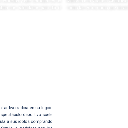
s estrellas y que contaba con la
Mallorca a la Vuelta a Andalucía
ban sus calendarios para dar el
todas las estructuras que duran
l activo radica en su legión
espectáculo deportivo suele
emula a sus ídolos comprando