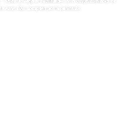
 – Volta ao Algarve facilitando así el desplazamiento de
te esos días compiten por la península.