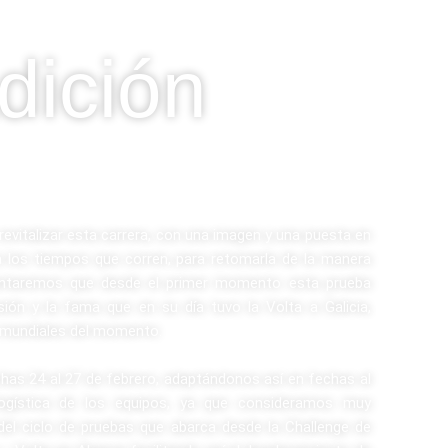
dición
vitalizar esta carrera, con una imagen y una puesta en
 los tiempos que corren, para retomarla de la manera
tentaremos que desde el primer momento esta prueba
usión y la fama que en su día tuvo la Volta a Galicia,
s mundiales del momento.
chas 24 al 27 de febrero, adaptándonos así en fechas al
logística de los equipos, ya que consideramos muy
el ciclo de pruebas que abarca desde la Challenge de