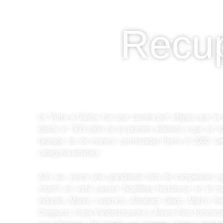
Recup
La Volta a Galicia fue una carrera por etapas que se d
desde el 1933 (año de su primera edición) y que se 
(aunque no de manera continuada) hasta el 2000, sie
categoría amateur.
Aún así, existe una grandísima lista de campeones q
triunfo en esta carrera. Nombres históricos en el 
Induráin, Marino Lejarreta, Abraham Olano, Marco Pan
Chiapucci, Frank Vandenbroucke o Álvaro Pino formaron