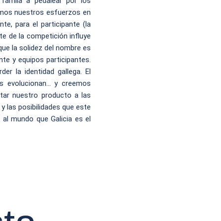
famila a pedalear por los
emos nuestros esfuerzos en
te, para el participante (la
te de la competición influye
que la solidez del nombre es
nte y equipos participantes.
er la identidad gallega. El
nes evolucionan… y creemos
tar nuestro producto a las
y las posibilidades que este
s al mundo que Galicia es el