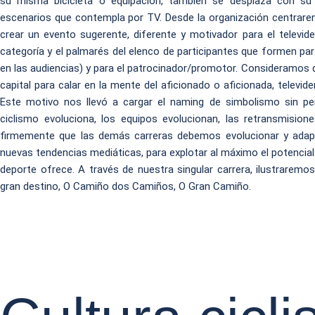
su misma bicicleta o equipación, también se desplaza con su 
escenarios que contempla por TV. Desde la organización centrar
crear un evento sugerente, diferente y motivador para el televiden
categoría y el palmarés del elenco de participantes que formen par
en las audiencias) y para el patrocinador/promotor. Consideramos 
capital para calar en la mente del aficionado o aficionada, televide
Este motivo nos llevó a cargar el naming de simbolismo sin perd
ciclismo evoluciona, los equipos evolucionan, las retransmisio
firmemente que las demás carreras debemos evolucionar y adap
nuevas tendencias mediáticas, para explotar al máximo el potencial 
deporte ofrece. A través de nuestra singular carrera, ilustraremo
gran destino, O Camiño dos Camiños, O Gran Camiño.