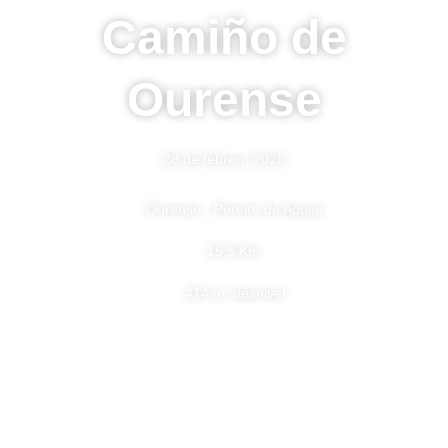
Camiño de
Ourense
28 de febrero 2025
Ourense - Pereiro de Aguiar
15,5 Km.
414 m. desnivel