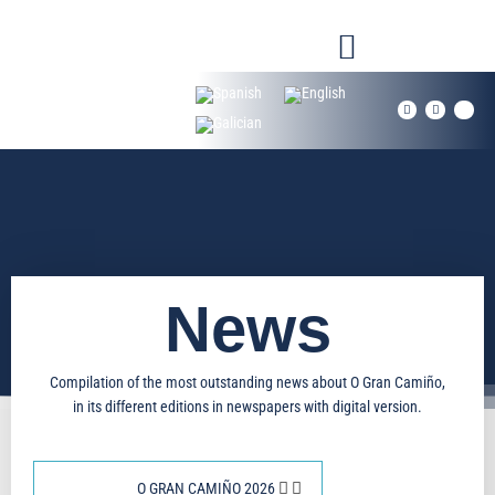
Skip
to
content
F
I
X
a
n
-
c
s
t
e
t
w
b
a
i
o
g
t
o
r
t
k
a
e
-
m
r
f
News
Compilation of the most outstanding news about O Gran Camiño,
in its different editions in newspapers with digital version.
O GRAN CAMIÑO 2026