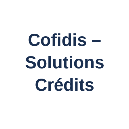
Cofidis –
Solutions
Crédits
director: gorka
gerricagoitia