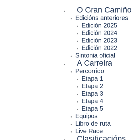
Ir
O Gran Camiño
ao
contido
Edicións anteriores
Edición 2025
Edición 2024
Edición 2023
Edición 2022
Sintonia oficial
A Carreira
Percorrido
Etapa 1
Etapa 2
Etapa 3
Etapa 4
Etapa 5
Equipos
Libro de ruta
Live Race
Clasificacións