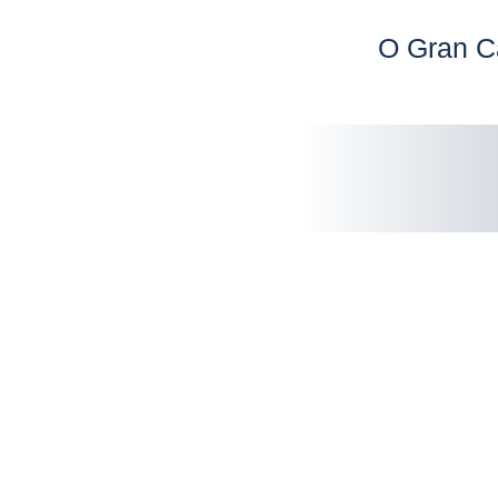
Ir
al
O Gran C
contenido