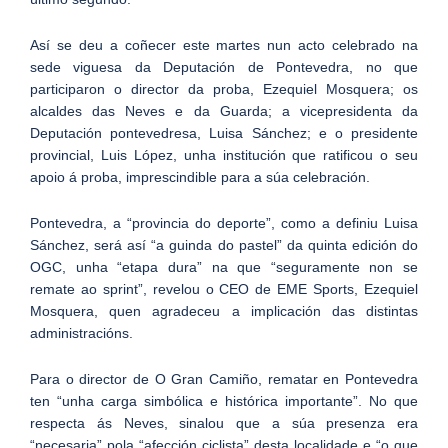
Así se deu a coñecer este martes nun acto celebrado na
sede viguesa da Deputación de Pontevedra, no que
participaron o director da proba, Ezequiel Mosquera; os
alcaldes das Neves e da Guarda; a vicepresidenta da
Deputación pontevedresa, Luisa Sánchez; e o presidente
provincial, Luis López, unha institución que ratificou o seu
apoio á proba, imprescindible para a súa celebración.
Pontevedra, a “provincia do deporte”, como a definiu Luisa
Sánchez, será así “a guinda do pastel” da quinta edición do
OGC, unha “etapa dura” na que “seguramente non se
remate ao sprint”, revelou o CEO de EME Sports, Ezequiel
Mosquera, quen agradeceu a implicación das distintas
administracións.
Para o director de O Gran Camiño, rematar en Pontevedra
ten “unha carga simbólica e histórica importante”. No que
respecta ás Neves, sinalou que a súa presenza era
“necesaria” pola “afección ciclista” desta localidade e “o que